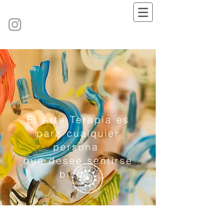
El Arte Terapia es
para cualquier
persona
que desee
sentirse
bien
.