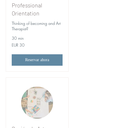
Professional
Orientation
Thinking of becoming and Art
Therapist?
30 min
30
EUR 30
euros
Reservar ahora