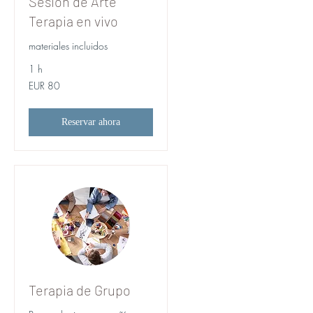
Sesión de Arte
Terapia en vivo
materiales incluidos
1 h
80
EUR 80
euros
Reservar ahora
Terapia de Grupo