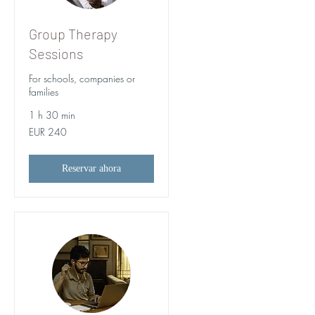
Group Therapy
Sessions
For schools, companies or
families
1 h 30 min
240
EUR 240
euros
Reservar ahora