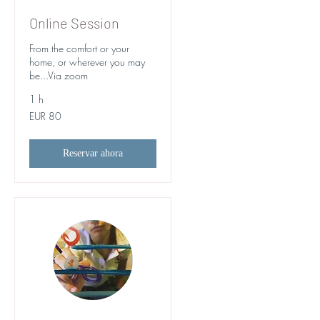
Online Session
From the comfort or your
home, or wherever you may
be...Via zoom
1 h
80
EUR 80
euros
Reservar ahora