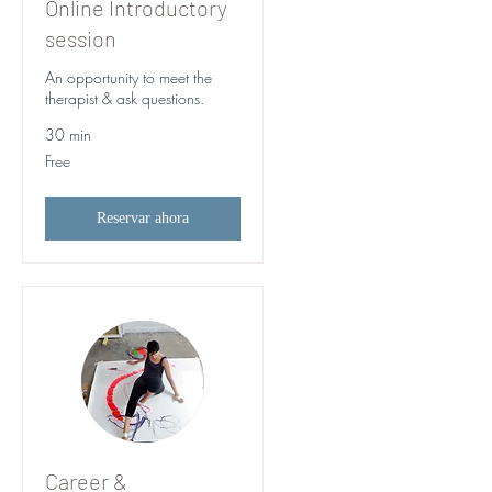
Online Introductory
session
An opportunity to meet the
therapist & ask questions.
30 min
Free
Free
Reservar ahora
Career &