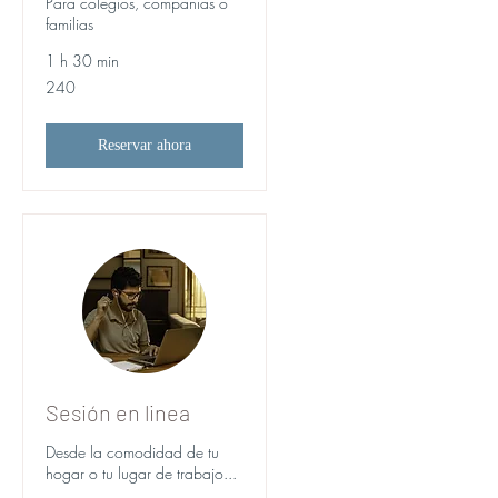
Para colegios, compañías o
familias
1 h 30 min
240
240
Reservar ahora
Sesión en linea
Desde la comodidad de tu
hogar o tu lugar de trabajo...