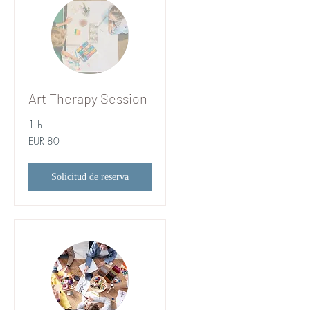
Art Therapy Session
1 h
80
EUR 80
euros
Solicitud de reserva